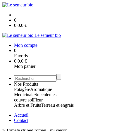
0
0
0.0
€
Le semeur bio
Mon compte
0
Favoris
0
0.0
€
Mon panier
Nos Produits
Potagère
Aromatique
Médicinale
Succulentes
couvre sol
Fleur
Arbre et Fruits
Terreau et engrais
Accueil
Contact
>
Tomate striped roman - mi-saison