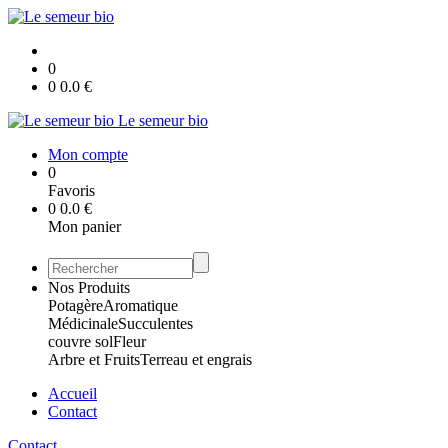
0
0
0.0
€
Le semeur bio
Mon compte
0
Favoris
0
0.0
€
Mon panier
Nos Produits
Potagère
Aromatique
Médicinale
Succulentes
couvre sol
Fleur
Arbre et Fruits
Terreau et engrais
Accueil
Contact
Contact