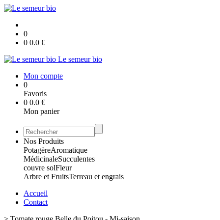
0
0
0.0
€
Le semeur bio
Mon compte
0
Favoris
0
0.0
€
Mon panier
Nos Produits
Potagère
Aromatique
Médicinale
Succulentes
couvre sol
Fleur
Arbre et Fruits
Terreau et engrais
Accueil
Contact
>
Tomate rouge Belle du Poitou - Mi-saison