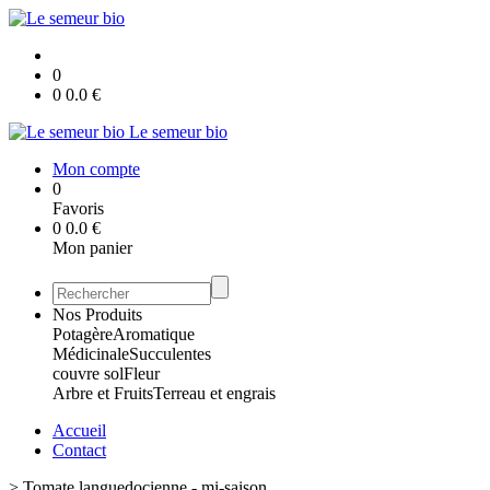
0
0
0.0
€
Le semeur bio
Mon compte
0
Favoris
0
0.0
€
Mon panier
Nos Produits
Potagère
Aromatique
Médicinale
Succulentes
couvre sol
Fleur
Arbre et Fruits
Terreau et engrais
Accueil
Contact
>
Tomate languedocienne - mi-saison