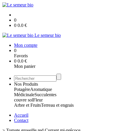
0
0
0.0
€
Le semeur bio
Mon compte
0
Favoris
0
0.0
€
Mon panier
Nos Produits
Potagère
Aromatique
Médicinale
Succulentes
couvre sol
Fleur
Arbre et Fruits
Terreau et engrais
Accueil
Contact
>
Tomate groseille red Currant mi-précoce