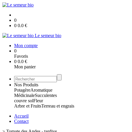
0
0
0.0
€
Le semeur bio
Mon compte
0
Favoris
0
0.0
€
Mon panier
Nos Produits
Potagère
Aromatique
Médicinale
Succulentes
couvre sol
Fleur
Arbre et Fruits
Terreau et engrais
Accueil
Contact
>
Tomate des Andes - tardive