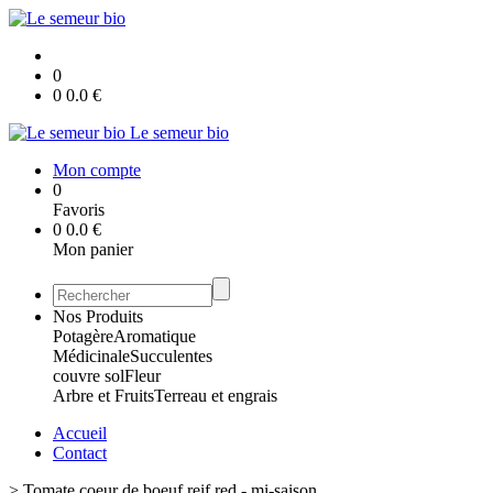
0
0
0.0
€
Le semeur bio
Mon compte
0
Favoris
0
0.0
€
Mon panier
Nos Produits
Potagère
Aromatique
Médicinale
Succulentes
couvre sol
Fleur
Arbre et Fruits
Terreau et engrais
Accueil
Contact
>
Tomate coeur de boeuf reif red - mi-saison