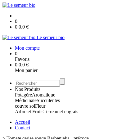
0
0
0.0
€
Le semeur bio
Mon compte
0
Favoris
0
0.0
€
Mon panier
Nos Produits
Potagère
Aromatique
Médicinale
Succulentes
couvre sol
Fleur
Arbre et Fruits
Terreau et engrais
Accueil
Contact
>
Tomate cerise rouge Barbaniaka - précoce