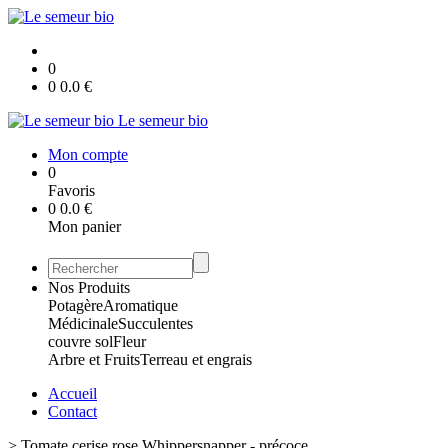
0
0
0.0
€
Le semeur bio
Mon compte
0
Favoris
0
0.0
€
Mon panier
Nos Produits
Potagère
Aromatique
Médicinale
Succulentes
couvre sol
Fleur
Arbre et Fruits
Terreau et engrais
Accueil
Contact
>
Tomate cerise rose Whippersnapper - précoce