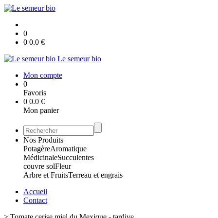
0
0
0.0
€
Le semeur bio
Mon compte
0
Favoris
0
0.0
€
Mon panier
Nos Produits
Potagère
Aromatique
Médicinale
Succulentes
couvre sol
Fleur
Arbre et Fruits
Terreau et engrais
Accueil
Contact
>
Tomate cerise miel du Mexique - tardive