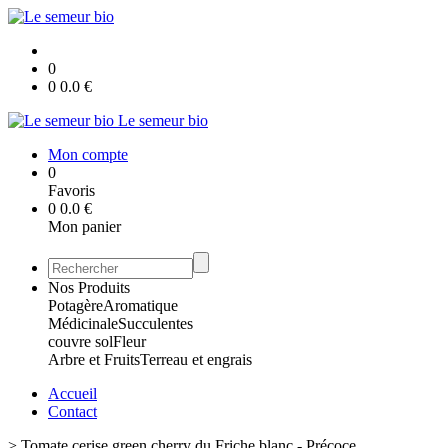
0
0
0.0
€
Le semeur bio
Mon compte
0
Favoris
0
0.0
€
Mon panier
Nos Produits
Potagère
Aromatique
Médicinale
Succulentes
couvre sol
Fleur
Arbre et Fruits
Terreau et engrais
Accueil
Contact
>
Tomate cerise green cherry du Friche blanc - Précoce