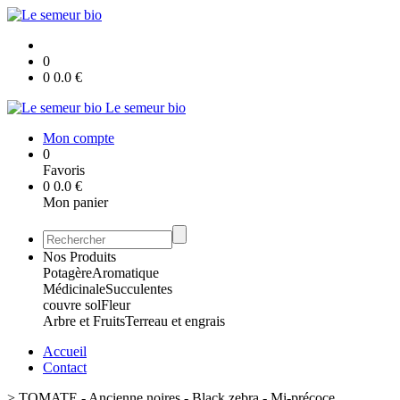
0
0
0.0
€
Le semeur bio
Mon compte
0
Favoris
0
0.0
€
Mon panier
Nos Produits
Potagère
Aromatique
Médicinale
Succulentes
couvre sol
Fleur
Arbre et Fruits
Terreau et engrais
Accueil
Contact
>
TOMATE - Ancienne noires - Black zebra - Mi-précoce