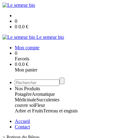
0
0
0.0
€
Le semeur bio
Mon compte
0
Favoris
0
0.0
€
Mon panier
Nos Produits
Potagère
Aromatique
Médicinale
Succulentes
couvre sol
Fleur
Arbre et Fruits
Terreau et engrais
Accueil
Contact
>
Potiron du Pérou