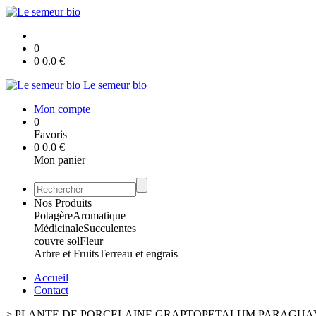
0
0
0.0
€
Le semeur bio
Mon compte
0
Favoris
0
0.0
€
Mon panier
Nos Produits
Potagère
Aromatique
Médicinale
Succulentes
couvre sol
Fleur
Arbre et Fruits
Terreau et engrais
Accueil
Contact
>
PLANTE DE PORCELAINE GRAPTOPETALUM PARAGUA