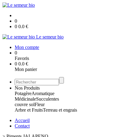
0
0
0.0
€
Le semeur bio
Mon compte
0
Favoris
0
0.0
€
Mon panier
Nos Produits
Potagère
Aromatique
Médicinale
Succulentes
couvre sol
Fleur
Arbre et Fruits
Terreau et engrais
Accueil
Contact
>
Piments JALAPENO