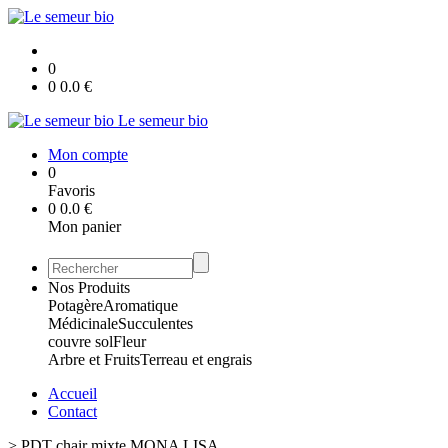
0
0
0.0
€
Le semeur bio
Mon compte
0
Favoris
0
0.0
€
Mon panier
Nos Produits
Potagère
Aromatique
Médicinale
Succulentes
couvre sol
Fleur
Arbre et Fruits
Terreau et engrais
Accueil
Contact
>
PDT chair mixte MONA LISA