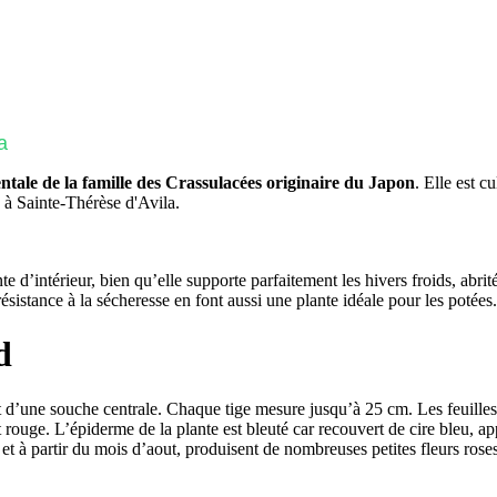
a
ntale de la famille des Crassulacées originaire du Japon
. Elle est c
e à Sainte-Thérèse d'Avila.
d’intérieur, bien qu’elle supporte parfaitement les hivers froids, abrit
 résistance à la sécheresse en font aussi une plante idéale pour les potées.
d
t d’une souche centrale. Chaque tige mesure jusqu’à 25 cm. Les feuilles s
it rouge. L’épiderme de la plante est bleuté car recouvert de cire bleu, a
 et à partir du mois d’aout, produisent de nombreuses petites fleurs rose