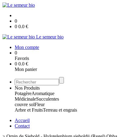
0
0
0.0
€
Le semeur bio
Mon compte
0
Favoris
0
0.0
€
Mon panier
Nos Produits
Potagère
Aromatique
Médicinale
Succulentes
couvre sol
Fleur
Arbre et Fruits
Terreau et engrais
Accueil
Contact
>
Orpin de Siebold - Hylotelephium sieboldii (Regel) Ohba