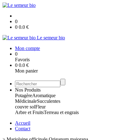
0
0
0.0
€
Le semeur bio
Mon compte
0
Favoris
0
0.0
€
Mon panier
Nos Produits
Potagère
Aromatique
Médicinale
Succulentes
couvre sol
Fleur
Arbre et Fruits
Terreau et engrais
Accueil
Contact
>
Marjolaine officinale Origanum majorana