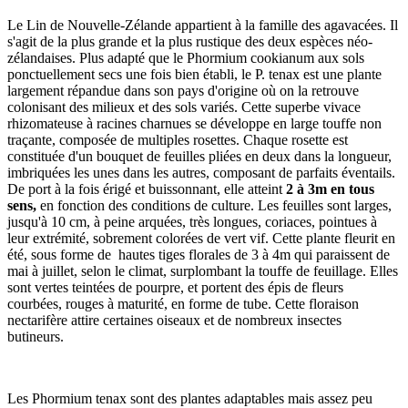
Le Lin de Nouvelle-Zélande appartient à la famille des agavacées. Il
s'agit de la plus grande et la plus rustique des deux espèces néo-
zélandaises. Plus adapté que le Phormium cookianum aux sols
ponctuellement secs une fois bien établi, le P. tenax est une plante
largement répandue dans son pays d'origine où on la retrouve
colonisant des milieux et des sols variés. Cette superbe vivace
rhizomateuse à racines charnues se développe en large touffe non
traçante, composée de multiples rosettes. Chaque rosette est
constituée d'un bouquet de feuilles pliées en deux dans la longueur,
imbriquées les unes dans les autres, composant de parfaits éventails.
De port à la fois érigé et buissonnant, elle atteint
2 à 3m en tous
sens,
en fonction des conditions de culture. Les feuilles sont larges,
jusqu'à 10 cm, à peine arquées, très longues, coriaces, pointues à
leur extrémité, sobrement colorées de vert vif. Cette plante fleurit en
été, sous forme de hautes tiges florales de 3 à 4m qui paraissent de
mai à juillet, selon le climat, surplombant la touffe de feuillage. Elles
sont vertes teintées de pourpre, et portent des épis de fleurs
courbées, rouges à maturité, en forme de tube. Cette floraison
nectarifère attire certaines oiseaux et de nombreux insectes
butineurs.
Les Phormium tenax sont des plantes adaptables mais assez peu