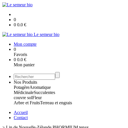
0
0
0.0
€
Le semeur bio
Mon compte
0
Favoris
0
0.0
€
Mon panier
Nos Produits
Potagère
Aromatique
Médicinale
Succulentes
couvre sol
Fleur
Arbre et Fruits
Terreau et engrais
Accueil
Contact
>
Lin de Nouvelle-Zélande PHORMIUM tenax