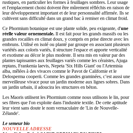
rustiques, en particulier les formes à feuillages sombres. Leur usage
et l'emplacement choisi doivent être mûrement réfléchis en raison de
leur développement important et de leur personnalité affirmée. Ils se
cultivent sans difficulté dans un grand bac à remiser en climat froid.
Ce Phormium botanique est une plante solide, peu exigeante, d'
une
réelle valeur ornementale.
Il est fait pour les grands massifs ou les
grandes rocailles en climat doux, y compris en prise directe avec les
embruns. Utilisé en isolé ou planté par groupe en associant plusieurs
variétés aux coloris variés, il structure l'espace et apporte verticalité
et exotisme au décor le plus modeste. Il sera mis en valeur par des
plantes tapissantes aux feuillages variés comme les céraistes, Ajuga
reptans, Frankenia laevis, Nepeta 'Six Hills Giant' ou l'Artemisia
alba, mêlées à des vivaces comme le Pavot de Californie et le
Delosperma cooperii. Comme les grandes graminées, c’est aussi une
merveilleuse vivace pour un jardin moderne aux lignes sobres. Dans
un jardin urbain, il adoucira les structures en béton.
Les Maoris utilisent les Phormium comme nous utilisons le lin, pour
ses fibres que l'on exploite dans l'industrie textile. De cette aptitude
leur vient sans doute le nom vernaculaire de 'Lin de Nouvelle-
Zélande'.
Le semeur bio
NOUVELLE ADRESSE