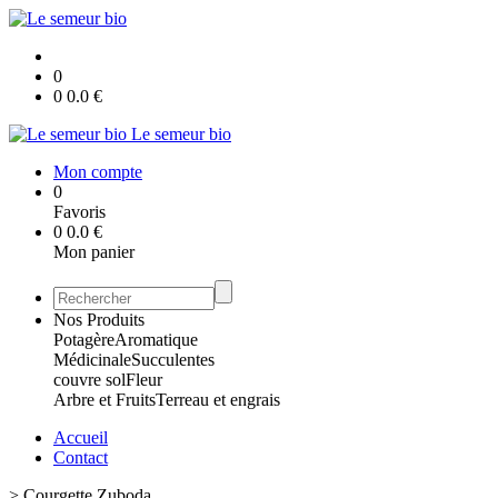
0
0
0.0
€
Le semeur bio
Mon compte
0
Favoris
0
0.0
€
Mon panier
Nos Produits
Potagère
Aromatique
Médicinale
Succulentes
couvre sol
Fleur
Arbre et Fruits
Terreau et engrais
Accueil
Contact
>
Courgette Zuboda