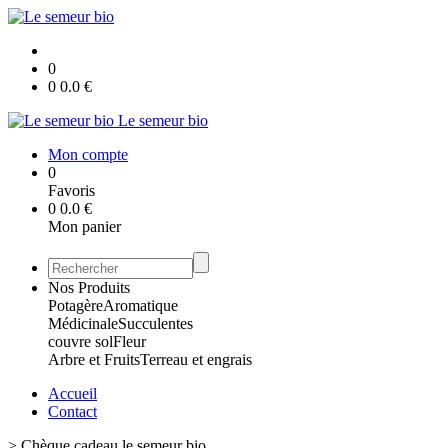
0
0
0.0
€
Le semeur bio
Mon compte
0
Favoris
0
0.0
€
Mon panier
Nos Produits
Potagère
Aromatique
Médicinale
Succulentes
couvre sol
Fleur
Arbre et Fruits
Terreau et engrais
Accueil
Contact
>
Chèque cadeau le semeur bio