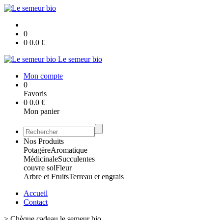
0
0
0.0
€
Le semeur bio
Mon compte
0
Favoris
0
0.0
€
Mon panier
Nos Produits
Potagère
Aromatique
Médicinale
Succulentes
couvre sol
Fleur
Arbre et Fruits
Terreau et engrais
Accueil
Contact
>
Chèque cadeau le semeur bio