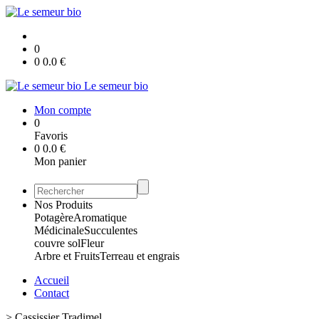
0
0
0.0
€
Le semeur bio
Mon compte
0
Favoris
0
0.0
€
Mon panier
Nos Produits
Potagère
Aromatique
Médicinale
Succulentes
couvre sol
Fleur
Arbre et Fruits
Terreau et engrais
Accueil
Contact
>
Cassissier Tradimel