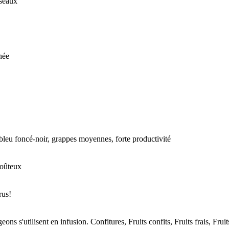
iseaux
née
bleu foncé-noir, grappes moyennes, forte productivité
goûteux
rus!
eons s'utilisent en infusion. Confitures, Fruits confits, Fruits frais, Frui