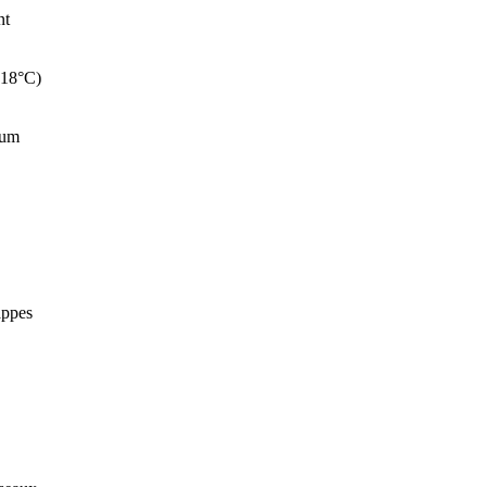
nt
 -18°C)
ium
appes