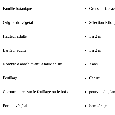
Famille botanique
Grossulariaceae
Origine du végétal
Sélection Ribanj
Hauteur adulte
1 à 2 m
Largeur adulte
1 à 2 m
Nombre d'année avant la taille adulte
3 ans
Feuillage
Caduc
Commentaires sur le feuillage ou le bois
pourvue de glan
Port du végétal
Semi-érigé