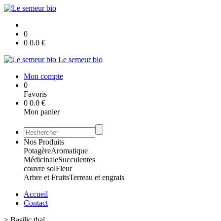
0
0
0.0
€
Le semeur bio
Mon compte
0
Favoris
0
0.0
€
Mon panier
Nos Produits
Potagère
Aromatique
Médicinale
Succulentes
couvre sol
Fleur
Arbre et Fruits
Terreau et engrais
Accueil
Contact
>
Basilic thaï